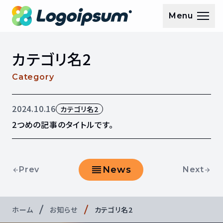
Menu
メニュー
カテゴリ名2
Category
記事の公開日
記事のカテゴリ
2024.10.16
カテゴリ名2
2つめの記事のタイトルです。
reorder
News
Prev
Next
arrow_back
arrow_forward
前の記事へ
お知らせ一覧に戻る
次の記事
ホーム
お知らせ
カテゴリ名2