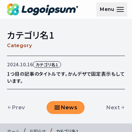
Menu
メニュー
カテゴリ名1
Category
記事の公開日
記事のカテゴリ
2024.10.16
カテゴリ名1
1つ目の記事のタイトルです。かんデザで固定表示もして
います。
reorder
Prev
News
Next
arrow_back
arrow_forward
前の記事へ
お知らせ一覧に戻る
次の記事へ
ホーム
お知らせ
カテゴリ名1